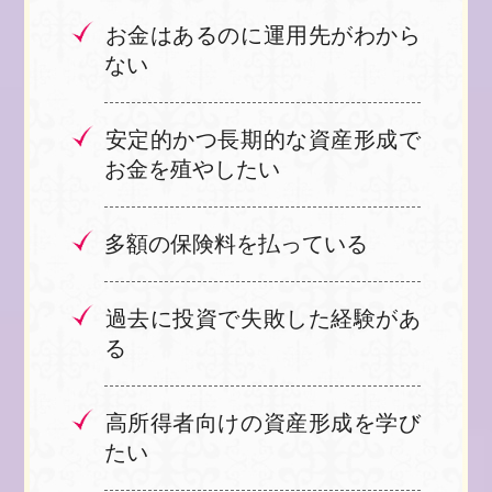
とはございません。
お金はあるのに運用先がわから
※ご登録いただいたアドレスには、株
ない
式会社株式会社 Ｂｒｉｌｌｉａｎ
ｔ Ｌｉｆｅ 高道明美より不定期に
安定的かつ長期的な資産形成で
情報を配信させていただきます。
お金を殖やしたい
(メルマガの解除はメール本文のリンク
より、いつでも可能です)
多額の保険料を払っている
過去に投資で失敗した経験があ
る
高所得者向けの資産形成を学び
たい