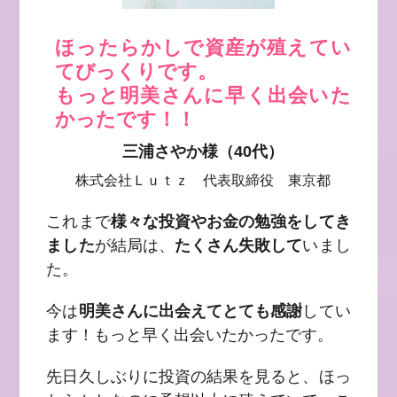
ほったらかしで資産が殖えてい
てびっくりです。
もっと明美さんに早く出会いた
かったです！！
三浦さやか様（40代）
株式会社Ｌｕｔｚ 代表取締役 東京都
これまで
様々な投資やお金の勉強をしてき
ました
が結局は、
たくさん失敗して
いまし
た。
今は
明美さんに出会えてとても感謝
してい
ます！もっと早く出会いたかったです。
先日久しぶりに投資の結果を見ると、ほっ