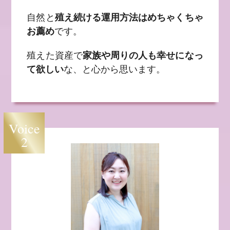
自然と
殖え続ける運用方法はめちゃくちゃ
お薦め
です。
殖えた資産で
家族や周りの人も幸せになっ
て欲しい
な、と心から思います。
Voice
2