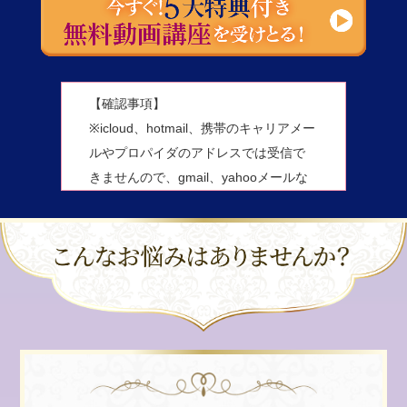
【確認事項】
※icloud、hotmail、携帯のキャリアメー
ルやプロパイダのアドレスでは受信で
きませんので、gmail、yahooメールな
どでのご登録をお願いいたします。
迷惑フォルダに案内メールが届くこと
が増えています。1分経っても受信BOX
にメールが無い場合は迷惑フォルダも
ご確認ください。それでもない場合
は、お手数ですが、別のアドレスで再
度ご登録をお願いいたします。
※プライバシーポリシーについて：お
客様の個人情報を第三者に開示するこ