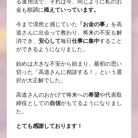
る運用法で、それは今、同じように私のお
金も順調に
殖えていっています。
今まで漠然と感じていた
「お金の事」
を高
道さんに出会って教わり、将来の不安も解
消でき、
安心して
毎日
仕事に集中
すること
ができるようになりました。
始めは大きな不安から始まり、最初の思い
切った「高道さんに相談する！」という選
択が大正解でした。
高道さんのおかげで将来への
希望
や代表取
締役としての
自信
がもてるようになりまし
た。
とても感謝しております！