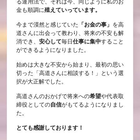
る運用法で、それは今、同じように私のお
金も順調に
殖えていっています。
今まで漠然と感じていた
「お金の事」
を高
道さんに出会って教わり、将来の不安も解
消でき、
安心して
毎日
仕事に集中
すること
ができるようになりました。
始めは大きな不安から始まり、最初の思い
切った「高道さんに相談する！」という選
択が大正解でした。
高道さんのおかげで将来への
希望
や代表取
締役としての
自信
がもてるようになりまし
た。
とても感謝しております！