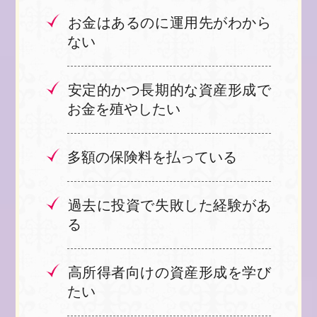
とはございません。
お金はあるのに運用先がわから
※ご登録いただいたアドレスには、株
ない
式会社株式会社 Ｂｒｉｌｌｉａｎ
ｔ Ｌｉｆｅ 高道明美より不定期に
安定的かつ長期的な資産形成で
情報を配信させていただきます。
お金を殖やしたい
(メルマガの解除はメール本文のリンク
より、いつでも可能です)
多額の保険料を払っている
過去に投資で失敗した経験があ
る
高所得者向けの資産形成を学び
たい