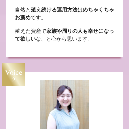
自然と
殖え続ける運用方法はめちゃくちゃ
お薦め
です。
殖えた資産で
家族や周りの人も幸せになっ
て欲しい
な、と心から思います。
Voice
2