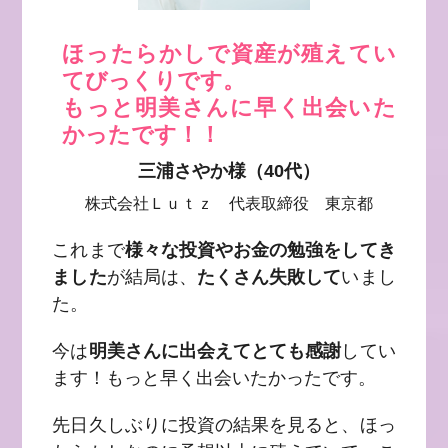
ほったらかしで資産が殖えてい
てびっくりです。
もっと明美さんに早く出会いた
かったです！！
三浦さやか様（40代）
株式会社Ｌｕｔｚ 代表取締役 東京都
これまで
様々な投資やお金の勉強をしてき
ました
が結局は、
たくさん失敗して
いまし
た。
今は
明美さんに出会えてとても感謝
してい
ます！もっと早く出会いたかったです。
先日久しぶりに投資の結果を見ると、ほっ